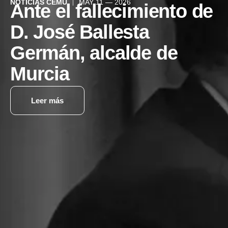
NOTICIAS CEMU
MAY 11 — 2026
Ante el fallecimiento de
D. José Ballesta
Germán, alcalde de
Murcia
Leer más