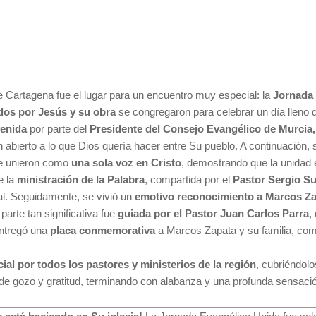
de Cartagena fue el lugar para un encuentro muy especial: la
Jornada 
dos por Jesús y su obra
se congregaron para celebrar un día lleno d
venida
por parte del
Presidente del Consejo Evangélico de Murcia
n abierto a lo que Dios quería hacer entre Su pueblo. A continuación,
 se unieron como
una sola voz en Cristo
, demostrando que la unidad e
e la
ministración de la Palabra
, compartida por el
Pastor Sergio Su
nal. Seguidamente, se vivió un
emotivo reconocimiento a Marcos Z
 parte tan significativa fue
guiada por el Pastor Juan Carlos Parra
,
entregó una
placa conmemorativa
a Marcos Zapata y su familia, co
ial por todos los pastores y ministerios de la región
, cubriéndolo
 de gozo y gratitud, terminando con alabanza y una profunda sensac
.