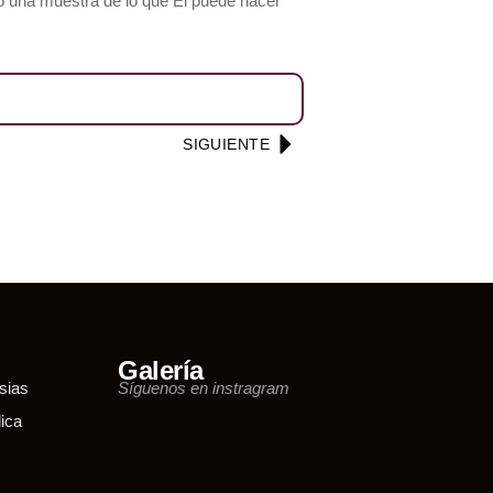
o una muestra de lo que Él puede hacer
SIGUIENTE
Galería
sias
Síguenos en instragram
ica