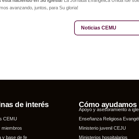
 está haciendo en Su iglesia!
La Jornada Evangélica Unida fue sol
os avanzando, juntos, para Su gloria!
Noticias CEMU
nas de interés
Cómo ayudamos
Apoyo y asesoramiento a igle
ias CEMU
Enseñanza Religiosa Evangél
y miembros
Ministerio juvenil CEJU
a y base de fe
Ministerios hospitalarios