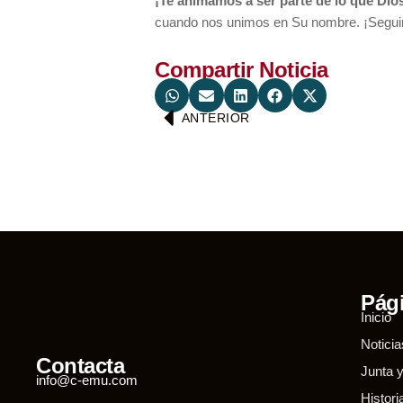
¡Te animamos a ser parte de lo que Dios
cuando nos unimos en Su nombre. ¡Seguim
Compartir Noticia
ANTERIOR
Pági
Inicio
Notic
Contacta
Junta 
info@c-emu.com
Histori